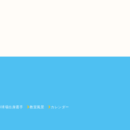
卓球場出身選手
教室風景
カレンダー