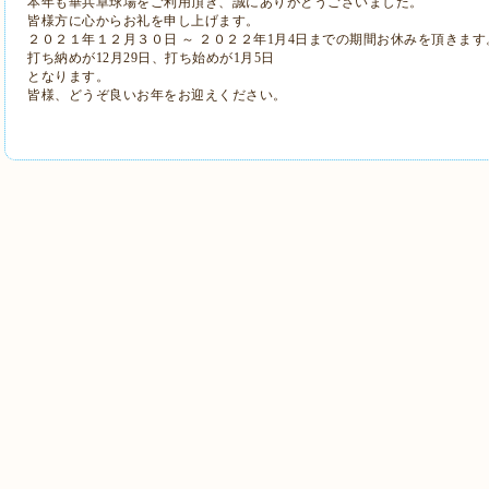
本年も華兵卓球場をご利用頂き、誠にありがとうございました。
皆様方に心からお礼を申し上げます。
２０２１年１２月３０日 ～ ２０２２年1月4日までの期間お休みを頂きます
打ち納めが12月29日、打ち始めが1月5日
となります。
皆様、どうぞ良いお年をお迎えください。