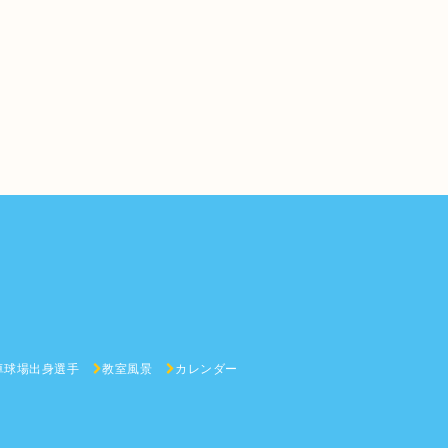
卓球場出身選手
教室風景
カレンダー