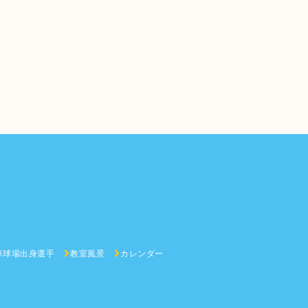
卓球場出身選手
教室風景
カレンダー